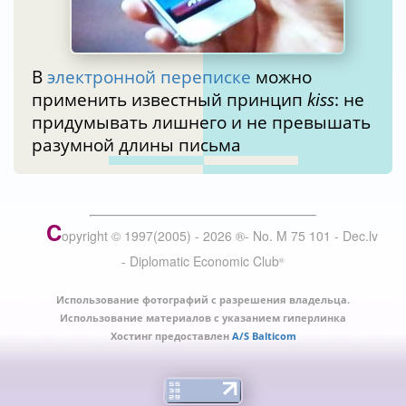
В
электронной переписке
можно
применить известный принцип
kiss
: не
придумывать лишнего и не превышать
разумной длины письма
C
opyright © 1997(2005) -
2026
®
- No. M 75 101 - Dec.lv
- Diplomatic Economic Club
®
Использование фотографий с разрешения владельца.
Использование материалов с указанием гиперлинка
Хостинг предоставлен
A/S Balticom