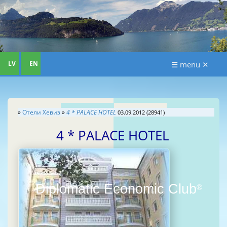
LV
EN
☰ menu ✕
»
Отели Хевиз
»
4 * PALACE HOTEL
03.09.2012 (28941)
4 * PALACE HOTEL
Diplomatic Economic Club
®