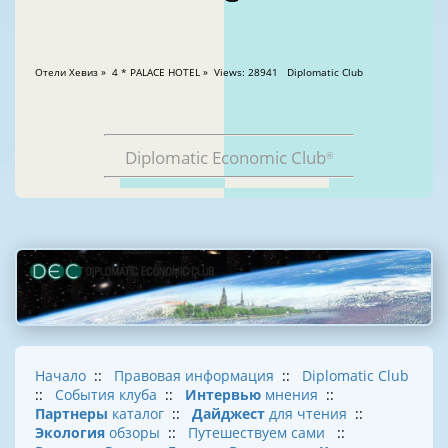
Отели Хевиз » 4 * PALACE HOTEL » Views: 28941 Diplomatic Club
Diplomatic Economic Club
®
Начало
::
Правовая информация
::
Diplomatic Club
::
События клуба
::
Интервью
мнения
::
Партнеры
каталог
::
Дайджест
для чтения
::
Экология
обзоры
::
Путешествуем сами
::