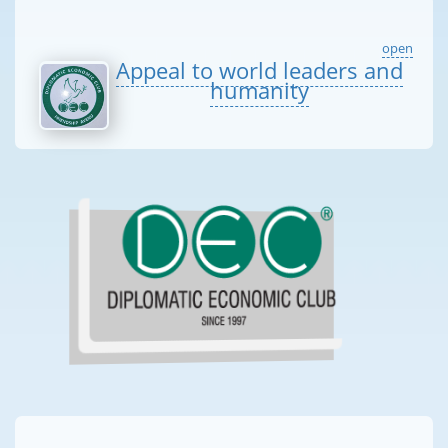
open
Appeal to world leaders and
humanity