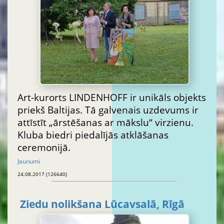
Art-kurorts LINDENHOFF ir unikāls objekts
priekš Baltijas. Tā galvenais uzdevums ir
attīstīt „ārstēšanas ar mākslu“ virzienu.
Kluba biedri piedalījās atklāšanas
ceremonijā.
Jaunumi
24.08.2017 (126640)
Ziedu nolikšana Lūcavsalā, Rīgā