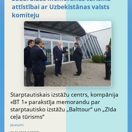
attīstībai ar Uzbekistānas valsts
komiteju
Starptautiskais izstāžu centrs, kompānija
«ВТ 1» parakstīja memorandu par
starptautisko izstāžu „Balttour“ un „Zīda
ceļa tūrisms“
Jaunumi