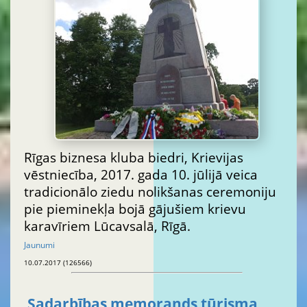
Rīgas biznesa kluba biedri, Krievijas
vēstniecība, 2017. gada 10. jūlijā veica
tradicionālo ziedu nolikšanas ceremoniju
pie pieminekļa bojā gājušiem krievu
karavīriem Lūcavsalā, Rīgā.
Jaunumi
10.07.2017 (126566)
Sadarbības memorands tūrisma