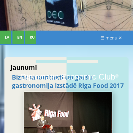
LV
EN
RU
☰ menu ✕
Jaunumi
Diplomatic Economic Club
Biznesa kontakti un garšu
®
gastronomija izstādē Riga Food 2017