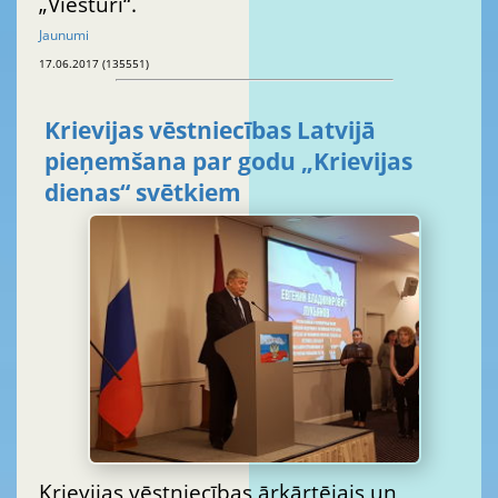
„Viesturi“.
Jaunumi
17.06.2017 (135551)
Krievijas vēstniecības Latvijā
pieņemšana par godu „Krievijas
dienas“ svētkiem
Krievijas vēstniecības ārkārtējais un