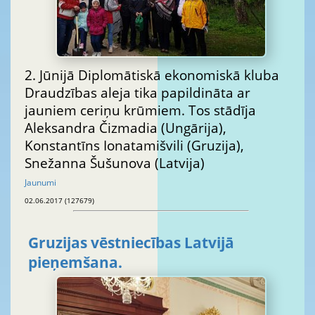
2. Jūnijā Diplomātiskā ekonomiskā kluba
Draudzības aleja tika papildināta ar
jauniem ceriņu krūmiem. Tos stādīja
Aleksandra Čizmadia (Ungārija),
Konstantīns Ionatamišvili (Gruzija),
Snežanna Šušunova (Latvija)
Jaunumi
02.06.2017 (127679)
Gruzijas vēstniecības Latvijā
pieņemšana.