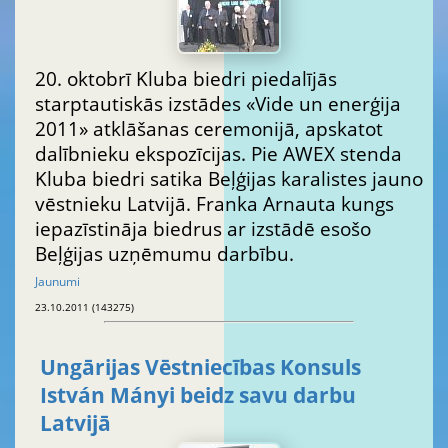
20. oktobrī Kluba biedri piedalījās
starptautiskās izstādes «Vide un enerģija
2011» atklāšanas ceremonijā, apskatot
dalībnieku ekspozīcijas. Pie AWEX stenda
Kluba biedri satika Beļģijas karalistes jauno
vēstnieku Latvijā. Franka Arnauta kungs
iepazīstināja biedrus ar izstādē esošo
Beļģijas uzņēmumu darbību.
Jaunumi
23.10.2011 (143275)
Ungārijas Vēstniecības Konsuls
István Mányi beidz savu darbu
Latvijā