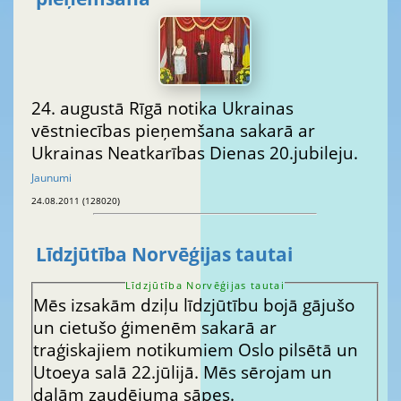
24. augustā Rīgā notika Ukrainas
vēstniecības pieņemšana sakarā ar
Ukrainas Neatkarības Dienas 20.jubileju.
Jaunumi
24.08.2011 (128020)
Līdzjūtība Norvēģijas tautai
Līdzjūtība Norvēģijas tautai
Mēs izsakām dziļu līdzjūtību bojā gājušo
un cietušo ģimenēm sakarā ar
traģiskajiem notikumiem Oslo pilsētā un
Utoeya salā 22.jūlijā. Mēs sērojam un
dalām zaudējuma sāpes.