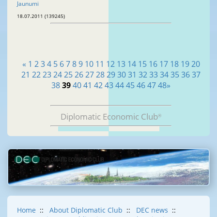
Jaunumi
18.07.2011 (139245)
«
1
2
3
4
5
6
7
8
9
10
11
12
13
14
15
16
17
18
19
20
21
22
23
24
25
26
27
28
29
30
31
32
33
34
35
36
37
38
39
40
41
42
43
44
45
46
47
48
»
Diplomatic Economic Club
®
Home
::
About Diplomatic Club
::
DEC news
::