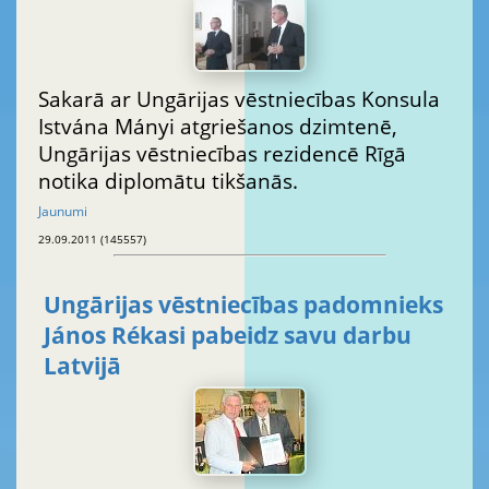
Sakarā ar Ungārijas vēstniecības Konsula
Istvána Mányi atgriešanos dzimtenē,
Ungārijas vēstniecības rezidencē Rīgā
notika diplomātu tikšanās.
Jaunumi
29.09.2011 (145557)
Ungārijas vēstniecības padomnieks
János Rékasi pabeidz savu darbu
Latvijā