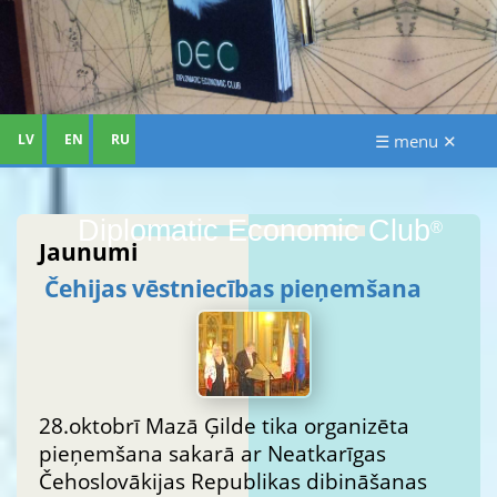
LV
EN
RU
☰ menu ✕
Diplomatic Economic Club
®
Jaunumi
Čehijas vēstniecības pieņemšana
28.oktobrī Mazā Ģilde tika organizēta
pieņemšana sakarā ar Neatkarīgas
Čehoslovākijas Republikas dibināšanas