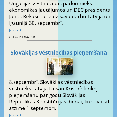
Ungārijas vēstniecības padomnieks
ekonomikas jautājumos un DEC presidents
János Rékasi pabeidz savu darbu Latvijā un
Igaunijā 30. septembrī.
Jaunumi
28.09.2011 (147631)
Slovākijas vēstniecības pieņemšana
8.septembrī, Slovākijas vēstniecības
vēstnieks Latvijā Dušan Krištofek rīkoja
pieņemšanu par godu Slovākijas
Republikas Konstitūcijas dienai, kuru valstī
atzīmē 1.septembrī.
Jaunumi