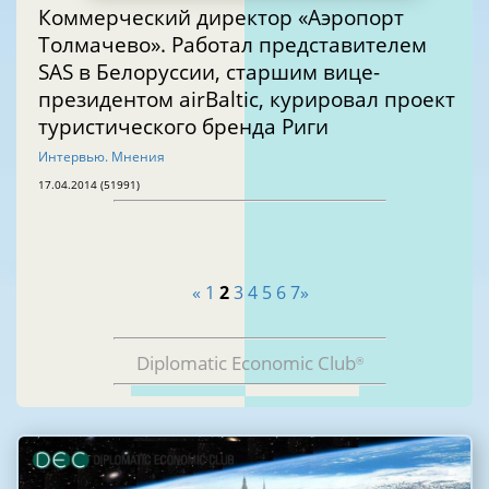
Коммерческий директор «Аэропорт
Толмачево». Работал представителем
SAS в Белоруссии, старшим вице-
президентом airBaltic, курировал проект
туристического бренда Риги
Интервью. Мнения
17.04.2014 (51991)
«
1
2
3
4
5
6
7
»
Diplomatic Economic Club
®