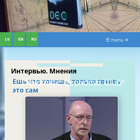
LV
EN
RU
☰ menu ✕
Интервью. Мнения
Ешь что хочешь, только готовь
Diplomatic Economic Club
®
это сам