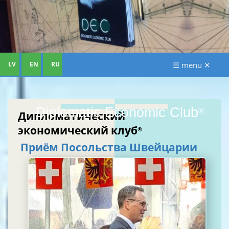
LV
EN
RU
☰ menu ✕
Diplomatic Economic Club
®
Дипломатический
экономический клуб
®
Приём Посольства Швейцарии