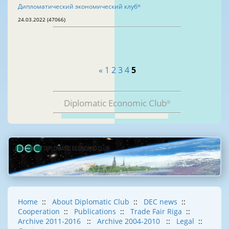
Дипломатический экономический клуб
®
24.03.2022 (47066)
«
1
2
3
4
5
Diplomatic Economic Club
®
Home
::
About Diplomatic Club
::
DEC news
::
Cooperation
::
Publications
::
Trade Fair Riga
::
Archive 2011-2016
::
Archive 2004-2010
::
Legal
::