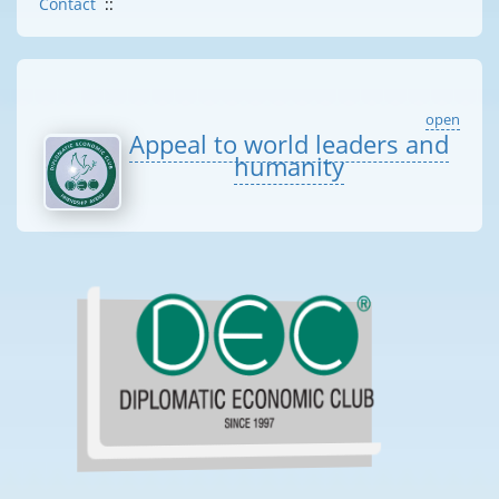
Contact
::
open
Appeal to world leaders and
humanity