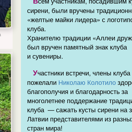
Всем участникам, посадившим кусты
сирени, были вручены традицион
«желтые майки лидера» с логотип
клуба.
а
Хранителю традиции «Аллеи дру
был вручен памятный знак клуба
и сувениры.
Участники встречи, члены клуба
пожелали
Николаю Колотило
здор
благополучия и благодарность за
многолетнее поддержание традиц
клуба — сажать кусты сирени на земле
Латвии представителями из разны
стран мира!