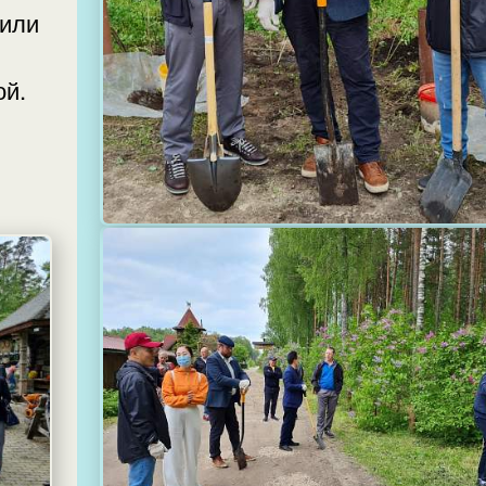
тили
од Ригой.