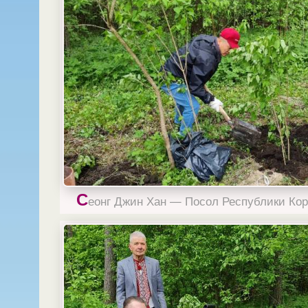
С
еонг Джин Хан — Посол Республики Ко