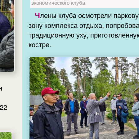
экономического клуба
Члены клуба осмотрели парковую
зону комплекса отдыха, попробов
традиционную уху, приготовленну
костре.
и
022