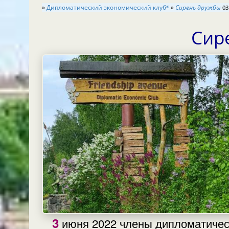
»
Дипломатический экономический клуб
»
Сирень дружбы
03
®
Сир
3 июня 2022 члены дипломатического