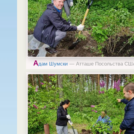
А
дам Шумски
— Атташе Посольства СШ