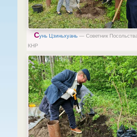
С
унь Цзиньхуань
— Советник Посольств
КНР