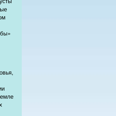
ные
ом
жбы»
овья,
ии
х