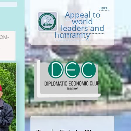
open
Appeal to
world
leaders and
humanity
KOM-
,