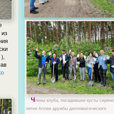
ния
ски
),
лав
ко
Ч
лены клуба, посадившие кусты сирени
летие Аллеи дружбы дипломатического