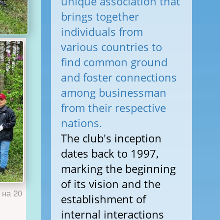
unique association that
brings together
individuals from
various countries to
find common ground
and foster connections
among businessman
from their respective
nations.
The club's inception
dates back to 1997,
marking the beginning
of its vision and the
 на 20
establishment of
internal interactions