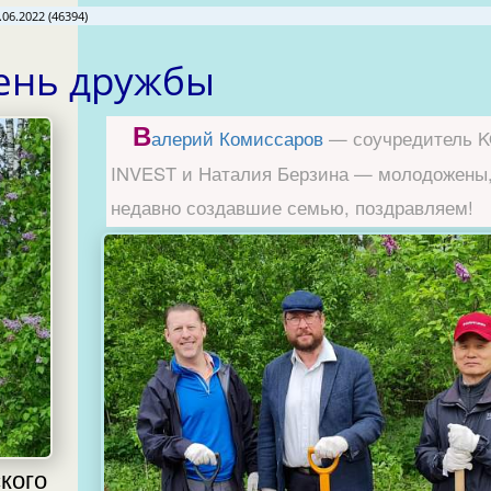
.06.2022 (46394)
ень дружбы
В
алерий Комиссаров
— соучредитель 
INVEST и Наталия Берзина — молодожены
недавно создавшие семью, поздравляем!