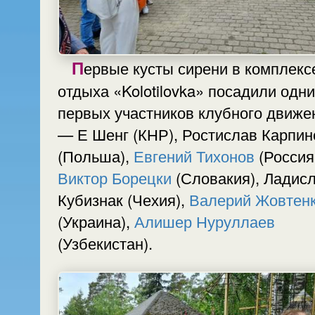
Первые кусты сирени в комплексе
отдыха «Kolotilovka» посадили одни из
первых участников клубного движе
— Е Шенг (КНР), Ростислав Карпин
(Польша),
Евгений Тихонов
(Россия 
Виктор Борецки
(Словакия), Ладис
Кубизнак (Чехия),
Валерий Жовтен
(Украина),
Алишер Нуруллаев
(Узбекистан).