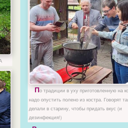
А
П
о традиции в уху приготовленную на к
надо опустить полено из костра. Говорят та
делали в старину, чтобы придать вкус (и
дезинфекция!)