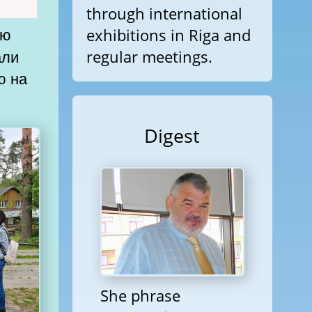
through international
exhibitions in Riga and
али
regular meetings.
ю на
Digest
She phrase