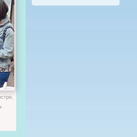
остре,
к