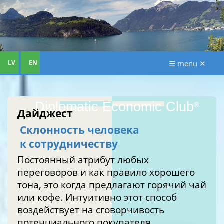
LV
EN
☰ menu ✕
Diplomatic Economic Club
®
Дайджест
Склонность человека
к сотрудничеству
Постоянный атрибут любых
переговоров и как правило хорошего
тона, это когда предлагают горячий чай
или кофе. Интуитивно этот способ
воздействует на сговорчивость
потенциального покупателя