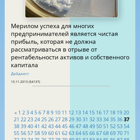
Мерилом успеха для многих
предпринимателей является чистая
прибыль, которая не должна
рассматриваться в отрыве от
рентабельности активов и собственного
капитала
Дайджест
13.11.2013 (54137)
«
1
2
3
4
5
6
7
8
9
10
11
12
13
14
15
16
17
18
19
20
21
22
23
24
25
26
27
28
29
30
31
32
33
34
35
36
37
38
39
40
41
42
43
44
45
46
47
48
49
50
51
52
53
54
55
56
57
58
59
60
61
62
63
64
65
66
67
68
69
70
71