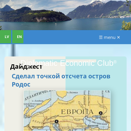
LV
EN
☰ menu ✕
Diplomatic Economic Club
®
Дайджест
Сделал точкой отсчета остров
Родос