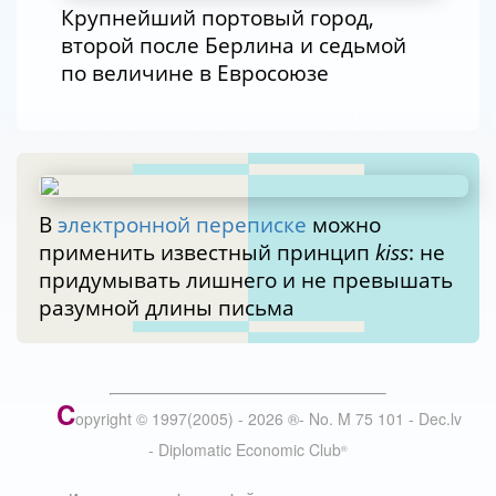
Крупнейший портовый город,
второй после Берлина и седьмой
по величине в Евросоюзе
В
электронной переписке
можно
применить известный принцип
kiss
: не
придумывать лишнего и не превышать
разумной длины письма
C
opyright © 1997(2005) -
2026
®
- No. M 75 101 - Dec.lv
- Diplomatic Economic Club
®