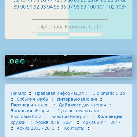
72
73
74
75
76
77
78
79
80
81
82
83
84
85
86
87
88
89
90
91
92
93
94
95
96
97
98
99
100
101
102
103
»
Diplomatic Economic Club
®
Начало
::
Правовая информация
::
Diplomatic Club
::
События клуба
::
Интервью
мнения
::
Партнеры
каталог
::
Дайджест
для чтения
::
Экология
обзоры
::
Путешествуем сами
::
Выставки Рига
::
Балатон Венгрия
::
Коллекция
кружки
::
Архив 2018 - 2021
::
Архив 2014 - 2017
::
Архив 2003 - 2013
::
Контакты
::