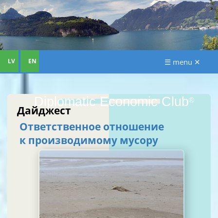
LV
EN
☰ menu ✕
Diplomatic Economic Club
®
Дайджест
Ответственное отношение
к производимому мусору