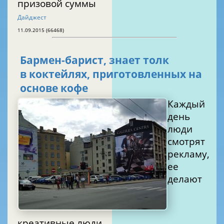
призовой суммы
Дайджест
11.09.2015 (66468)
Бармен-барист, знает толк
в коктейлях, приготовленных на
основе кофе
Каждый
день
люди
смотрят
рекламу,
ее
делают
креативные люди