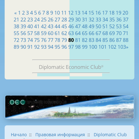
«
1
2
3
4
5
6
7
8
9
10
11
12
13
14
15
16
17
18
19
20
21
22
23
24
25
26
27
28
29
30
31
32
33
34
35
36
37
38
39
40
41
42
43
44
45
46
47
48
49
50
51
52
53
54
55
56
57
58
59
60
61
62
63
64
65
66
67
68
69
70
71
72
73
74
75
76
77
78
79
80
81
82
83
84
85
86
87
88
89
90
91
92
93
94
95
96
97
98
99
100
101
102
103
»
Diplomatic Economic Club
®
Начало
::
Правовая информация
::
Diplomatic Club