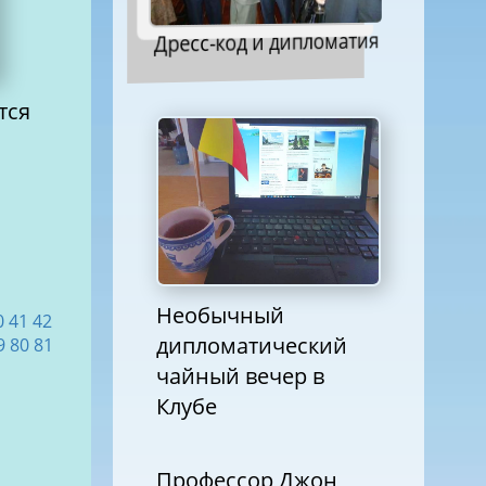
Дресс-код и дипломатия
тся
Необычный
0
41
42
дипломатический
9
80
81
чайный вечер в
Клубе
Профессор Джон