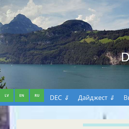
D
LV
EN
RU
DEC
⇓
Дайджест
⇓
В