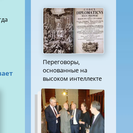
гда
Переговоры,
основанные на
вает
высоком интеллекте