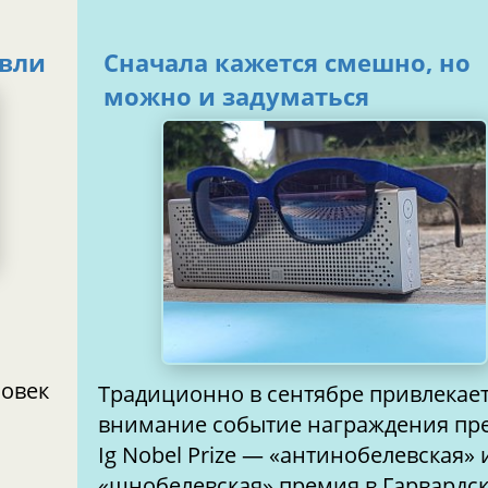
овли
Сначала кажется смешно, но
можно и задуматься
Традиционно в сентябре привлекает
внимание событие награждения пр
Ig Nobel Prize — «антинобелевская» 
«шнобелевская» премия в Гарвардс