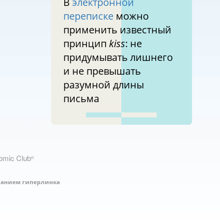
В
электронной
переписке
можно
применить известный
принцип
kiss
: не
придумывать лишнего
и не превышать
разумной длины
письма
nomic Club
®
занием гиперлинка