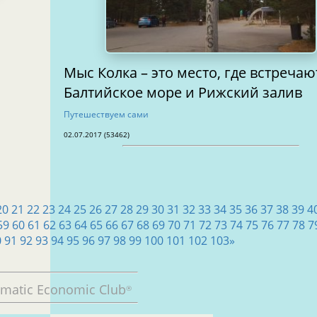
Мыс Колка – это место, где встречаю
Балтийское море и Рижский залив
Путешествуем сами
02.07.2017 (53462)
20
21
22
23
24
25
26
27
28
29
30
31
32
33
34
35
36
37
38
39
4
59
60
61
62
63
64
65
66
67
68
69
70
71
72
73
74
75
76
77
78
7
0
91
92
93
94
95
96
97
98
99
100
101
102
103
»
omatic Economic Club
®