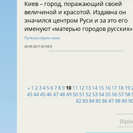
Киев – город, поражающий своей
величиной и красотой. Издавна он
значился центром Руси и за это его
именуют «матерью городов русских»
Путешествуем сами
26.09.2017 (51357)
«
1
2
3
4
5
6
7
8
9
10
11
12
13
14
15
16
17
18
19
43
44
45
46
47
48
49
50
51
52
53
54
55
56
57
58
82
83
84
85
86
87
88
89
9
Dipl