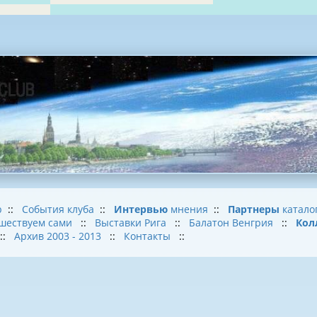
b
::
События клуба
::
Интервью
мнения
::
Партнеры
катало
шествуем сами
::
Выставки Рига
::
Балатон Венгрия
::
Кол
::
Архив 2003 - 2013
::
Контакты
::