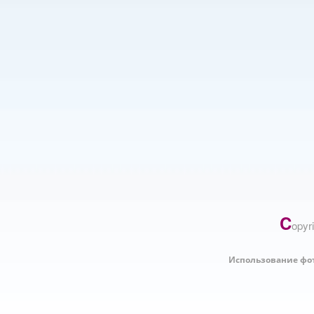
C
opyr
Использование фо