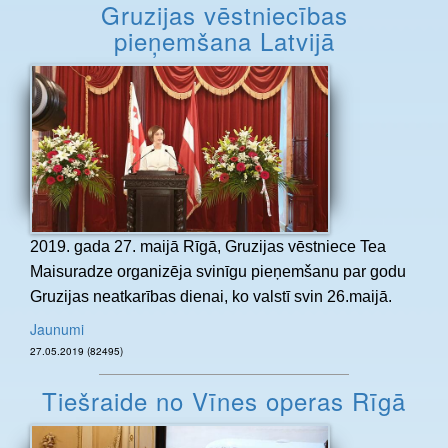
Gruzijas vēstniecības
pieņemšana Latvijā
2019. gada 27. maijā Rīgā, Gruzijas vēstniece Tea
Maisuradze organizēja svinīgu pieņemšanu par godu
Gruzijas neatkarības dienai, ko valstī svin 26.maijā.
Jaunumi
27.05.2019 (82495)
Tiešraide no Vīnes operas Rīgā