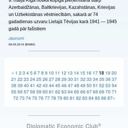
9. maijā Rīgā notika kopīga pieņemšana starp
Azerbaidžānas, Baltkrievijas, Kazahstānas, Krievijas
un Uzbekistānas vēstniecībām, sakarā ar 74
gadadienas uzvaru Lielajā Tēvijas karā 1941 — 1945
gadā pār fašistiem
Jaunumi
09.05.2019 (80980)
«
1
2
3
4
5
6
7
8
9
10
11
12
13
14
15
16
17
18
19
20
21
22
23
24
25
26
27
28
29
30
31
32
33
34
35
36
37
38
39
40
41
42
43
44
45
46
47
48
49
50
51
52
53
54
55
56
57
58
59
60
61
62
63
64
65
66
67
68
69
70
71
72
73
74
75
76
77
78
79
80
81
82
83
84
85
86
87
»
®
Diplomatic Economic Club