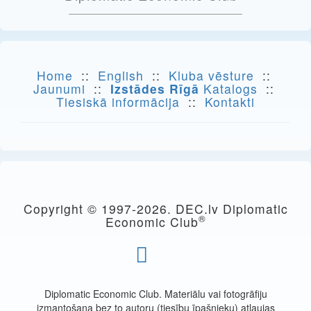
Home
::
English
::
Kluba vēsture
::
Jaunumi
::
Izstādes Rīgā
Katalogs
::
Tiesiskā informācija
::
Kontakti
Copyright © 1997-
2026. DEC.lv Diplomatic
®
Economic Club
Diplomatic Economic Club. Materiālu vai fotogrāfiju
izmantošana bez to autoru (tiesību īpašnieku) atļaujas