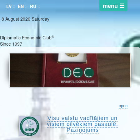
LV
::
EN
::
RU
::
8 August 2026 Saturday
®
Diplomatic Economic Club
Since 1997
open
Visu valstu vadītājiem un
visiem cilvēkiem pasaulē.
Paziņojums