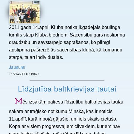
2011.gada 14.aprīlī Klubā notika ikgadējais boulinga
turnīrs starp Kluba biedriem. Sacensību gars nostiprina
draudzību un savstarpējo saprašanos, ko pilnīgi
apstiprina pašreizējās sacensības klubā, kā komandu
starpā, tā arī individuālās.
Jaunumi
14.04.2011 (144057)
Līdzjutība baltkrievijas tautai
M
ēs izsakām patiesu līdzjutību baltkrievijas tautai
sakarā ar traģisko notikumu Minskā, kas ir noticis
11.aprīlī, kurā ir bojā gājušie, un liels skaits cietušo.
Kopā ar visiem progresīvajiem cilvēkiem, kuriem nav
vienaldzīga šī vēsts, mēs jūtam līdzi un dalam