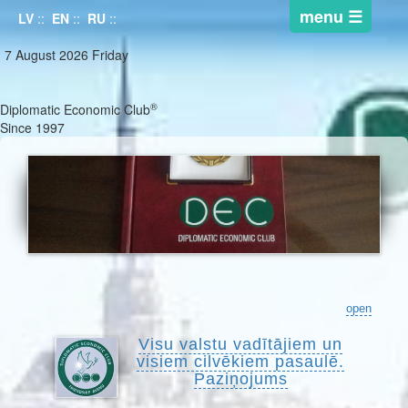
LV
::
EN
::
RU
::
7 August 2026 Friday
®
Diplomatic Economic Club
Since 1997
open
Visu valstu vadītājiem un
visiem cilvēkiem pasaulē.
Paziņojums