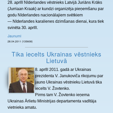
28. aprīlī Nīderlandes vēstnieks Latvijā Juriāns Krāks
(Jurriaan Kraak) ar kundzi organizēja pieņemšanu par
godu Nīderlandes nacionālajiem svētkiem
— Nīderlandes karalienes dzimšanas dienai, kura tiek
svinēta 30. aprīlī.
Jaunumi
28.04.2011 (135608)
Tika iecelts Ukrainas vēstnieks
Lietuvā
8. aprīlī 2011. gadā ar Ukrainas
prezidenta V. Janukoviča rikojumu par
jauno Ukrainas vēstnieku Lietuvā tika
iecelts V. Žovtenko.
Pirms tam V. Žovtenko ieņema
Ukrainas Ārlietu Ministrijas departamenta vadītāja
vietnieka amatu.