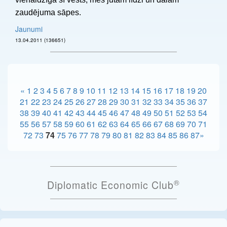
zaudējuma sāpes.
Jaunumi
13.04.2011 (136651)
«
1
2
3
4
5
6
7
8
9
10
11
12
13
14
15
16
17
18
19
20
21
22
23
24
25
26
27
28
29
30
31
32
33
34
35
36
37
38
39
40
41
42
43
44
45
46
47
48
49
50
51
52
53
54
55
56
57
58
59
60
61
62
63
64
65
66
67
68
69
70
71
72
73
74
75
76
77
78
79
80
81
82
83
84
85
86
87
»
®
Diplomatic Economic Club