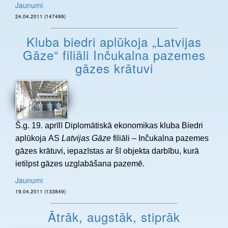
Jaunumi
24.04.2011 (147499)
Kluba biedri aplūkoja „Latvijas
Gāze“ filiāli Inčukalna pazemes
gāzes krātuvi
Š.g. 19. aprīlī Diplomātiskā ekonomikas kluba Biedri
aplūkoja AS
Latvijas Gāze
filiāli – Inčukalna pazemes
gāzes krātuvi, iepazīstas ar šī objekta darbību, kurā
ietilpst gāzes uzglabāšana pazemē.
Jaunumi
19.04.2011 (133849)
Ātrāk, augstāk, stiprāk