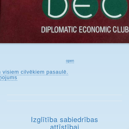
open
n visiem cilvēkiem pasaulē.
ņojums
Izglītība sabiedrības
attīstībai