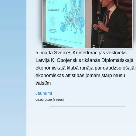
5. martā Šveices Konfederācijas vēstnieks
Latvijā K. Oboļenskis tikšanās Diplomātiskajā
ekonomiskajā klubā runāja par daudzsološaj
ekonomiskās attīstības jomām starp mūsu
valstīm
Jaunumi
05.03.2020 (61665)