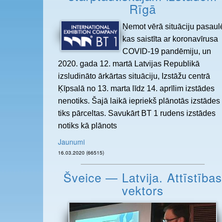
Rīgā
Ņemot vērā situāciju pasaul
kas saistīta ar koronavīrusa
COVID-19 pandēmiju, un
2020. gada 12. martā Latvijas Republikā
izsludināto ārkārtas situāciju, Izstāžu centrā
Ķīpsalā no 13. marta līdz 14. aprīlim izstādes
nenotiks. Šajā laikā iepriekš plānotās izstādes
tiks pārceltas. Savukārt BT 1 rudens izstādes
notiks kā plānots
Jaunumi
16.03.2020 (66515)
Šveice — Latvija. Attīstības
vektors