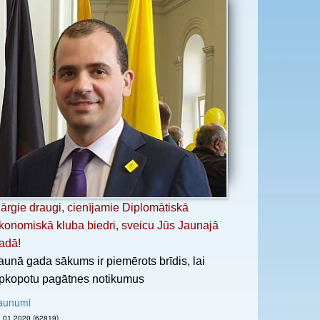
ārgie draugi, cienījamie Diplomātiskā
konomiskā kluba biedri, sveicu Jūs Jaunajā
adā!
aunā gada sākums ir piemērots brīdis, lai
pkopotu pagātnes notikumus
aunumi
01.01.2020 (62819)