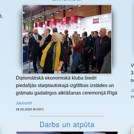
ē,
V
3
Diplomātiskā ekonomiskā kluba biedri
n
piedalījās starptautiskajā izglītības izstādes un
J
grāmatu gadatirgus atklāšanas ceremonijā Rīgā
Jaunumi
28.02.2020 (61057)
Darbs un atpūta