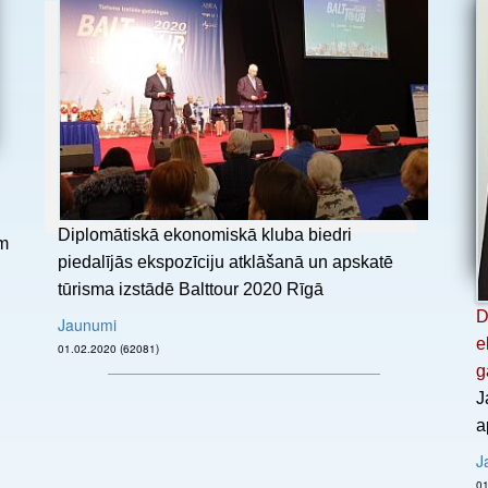
Diplomātiskā ekonomiskā kluba biedri
ām
piedalījās ekspozīciju atklāšanā un apskatē
tūrisma izstādē Balttour 2020 Rīgā
D
Jaunumi
e
01.02.2020 (62081)
g
J
a
J