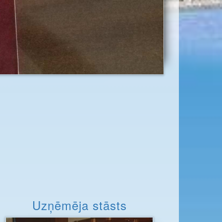
Uzņēmēja stāsts