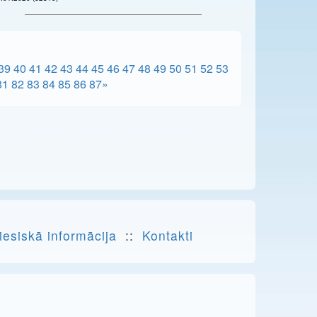
39
40
41
42
43
44
45
46
47
48
49
50
51
52
53
81
82
83
84
85
86
87
»
iesiskā informācija
::
Kontakti