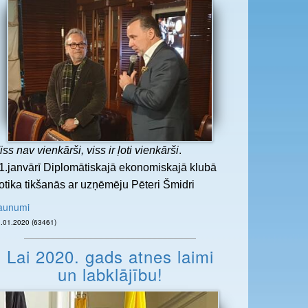
iss nav vienkārši, viss ir ļoti vienkārši
.
1.janvārī Diplomātiskajā ekonomiskajā klubā
otika tikšanās ar uzņēmēju Pēteri Šmidri
aunumi
31.01.2020 (63461)
Lai 2020. gads atnes laimi
un labklājību!