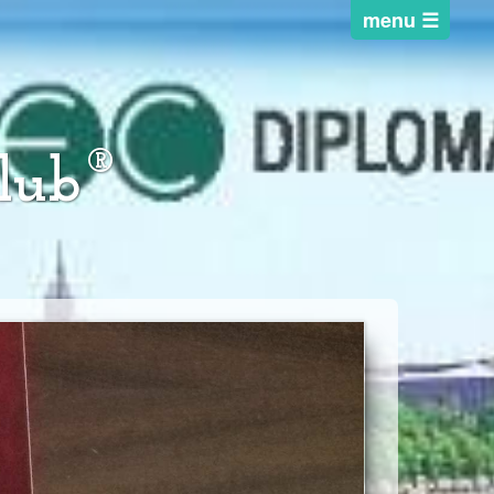
®
lub