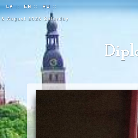
LV
::
EN
::
RU
::
8 August 2026 Saturday
Dipl