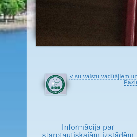
Visu valstu vadītājiem u
Pazi
Informācija par
starptautiskajām izstādēm