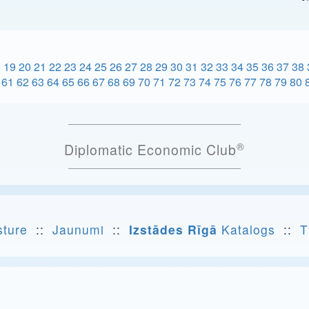
8
19
20
21
22
23
24
25
26
27
28
29
30
31
32
33
34
35
36
37
38
61
62
63
64
65
66
67
68
69
70
71
72
73
74
75
76
77
78
79
80
®
Diplomatic Economic Club
sture
::
Jaunumi
::
Izstādes Rīgā
Katalogs
::
T