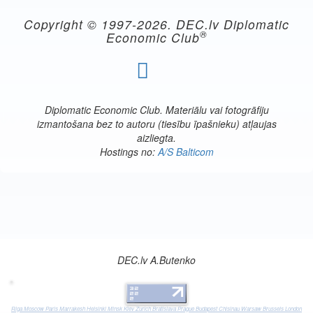
Copyright © 1997-
2026. DEC.lv Diplomatic
®
Economic Club
Diplomatic Economic Club. Materiālu vai fotogrāfiju
izmantošana bez to autoru (tiesību īpašnieku) atļaujas
aizliegta.
Hostings no:
A/S Balticom
DEC.lv A.Butenko
Riga
Moscow
Paris
Marrakesh
Helsinki
Minsk
Kiev
Zurich
Bratislava
Prague
Budapest
Chisinau
Warsaw
Brussels
London