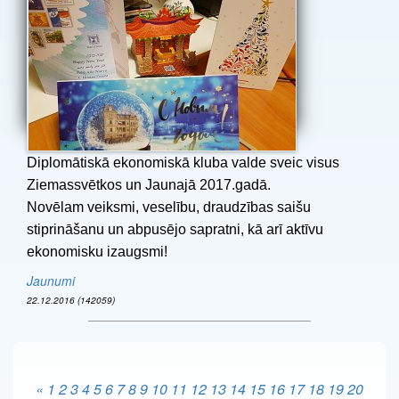
Diplomātiskā ekonomiskā kluba valde sveic visus
Ziemassvētkos un Jaunajā 2017.gadā.
Novēlam veiksmi, veselību, draudzības saišu
stiprināšanu un abpusējo sapratni, kā arī aktīvu
ekonomisku izaugsmi!
Jaunumi
22.12.2016 (142059)
«
1
2
3
4
5
6
7
8
9
10
11
12
13
14
15
16
17
18
19
20