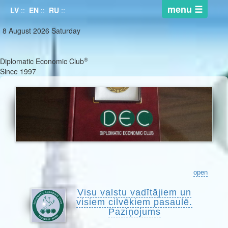
LV
::
EN
::
RU
::
8 August 2026 Saturday
®
Diplomatic Economic Club
Since 1997
open
Visu valstu vadītājiem un
visiem cilvēkiem pasaulē.
Paziņojums