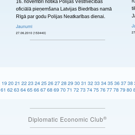
rūpni
16. novembrī notika Polijas Vēstniecības
t
oficiālā pieņemšana Latvijas Biedrības namā
J
Rīgā par godu Polijas Neatkarības dienai.
J
Jaunumi
27.06.2010 (153440)
8
19
20
21
22
23
24
25
26
27
28
29
30
31
32
33
34
35
36
37
38
61
62
63
64
65
66
67
68
69
70
71
72
73
74
75
76
77
78
79
80
®
Diplomatic Economic Club