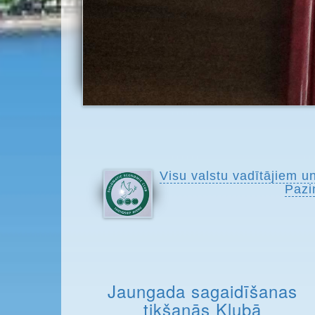
Visu valstu vadītājiem u
Pazi
Jaungada sagaidīšanas
tikšanās Klubā