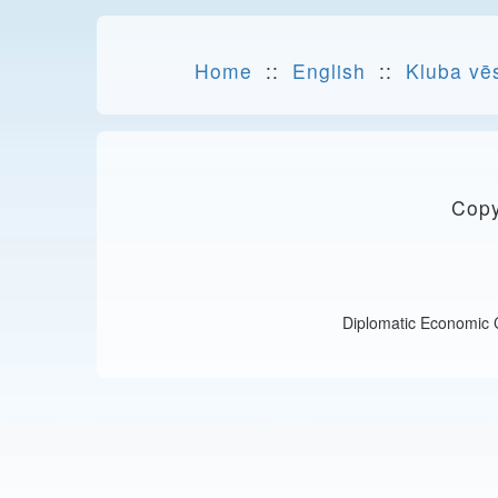
Home
::
English
::
Kluba vē
Copy
Diplomatic Economic Cl