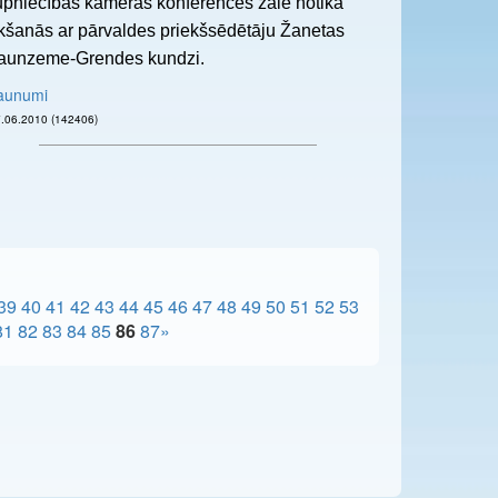
ecības kameras konferences zālē notika
ikšanās ar pārvaldes priekšsēdētāju Žanetas
aunzeme-Grendes kundzi.
aunumi
27.06.2010 (142406)
39
40
41
42
43
44
45
46
47
48
49
50
51
52
53
81
82
83
84
85
86
87
»