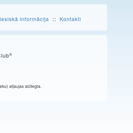
iesiskā informācija
::
Kontakti
®
Club
ku) atļaujas aizliegta.