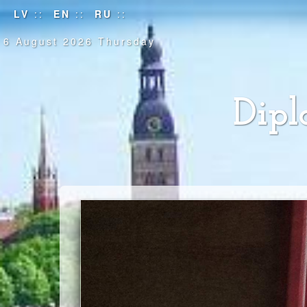
LV
::
EN
::
RU
::
6 August 2026 Thursday
Dipl