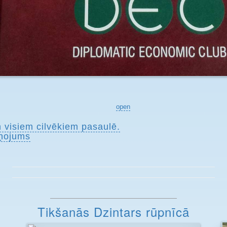
open
n visiem cilvēkiem pasaulē.
ņojums
Tikšanās Dzintars rūpnīcā