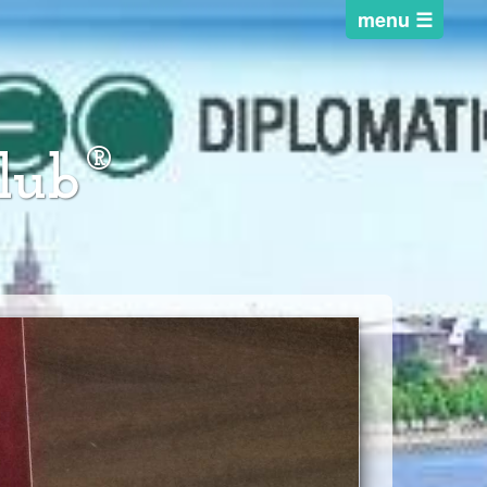
®
lub