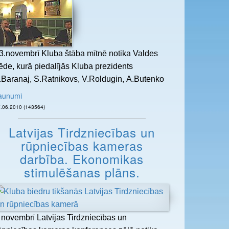
3.novembrī Kluba štāba mītnē notika Valdes
ēde, kurā piedalījās Kluba prezidents
.Baranaj, S.Ratnikovs, V.Roldugin, A.Butenko
aunumi
27.06.2010 (143564)
Latvijas Tirdzniecības un
rūpniecības kameras
darbība. Ekonomikas
stimulēšanas plāns.
 novembrī Latvijas Tirdzniecības un