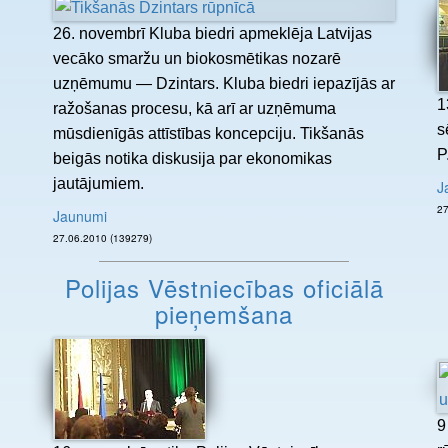
26. novembrī Kluba biedri apmeklēja Latvijas
vecāko smaržu un biokosmētikas nozarē
uzņēmumu — Dzintars. Kluba biedri iepazījās ar
1
ražošanas procesu, kā arī ar uzņēmuma
s
mūsdienīgās attīstības koncepciju. Tikšanās
P
beigās notika diskusija par ekonomikas
jautājumiem.
J
Jaunumi
27.06.2010 (139279)
Polijas Vēstniecības oficiālā
pieņemšana
9