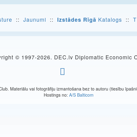
sture
::
Jaunumi
::
Izstādes Rīgā
Katalogs
::
T
right © 1997-
2026. DEC.lv Diplomatic Economic 
ub. Materiālu vai fotogrāfiju izmantošana bez to autoru (tiesību īpašnie
Hostings no:
A/S Balticom