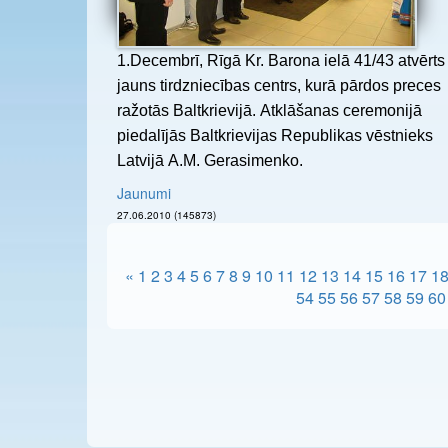
1.Decembrī, Rīgā Kr. Barona ielā 41/43 atvērts
jauns tirdzniecības centrs, kurā pārdos preces
ražotās Baltkrievijā. Atklāšanas ceremonijā
piedalījās Baltkrievijas Republikas vēstnieks
Latvijā A.M. Gerasimenko.
Jaunumi
27.06.2010 (145873)
«
1
2
3
4
5
6
7
8
9
10
11
12
13
14
15
16
17
1
54
55
56
57
58
59
60