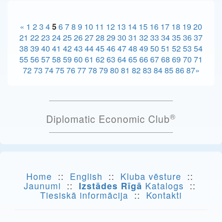
«
1
2
3
4
5
6
7
8
9
10
11
12
13
14
15
16
17
18
19
20
21
22
23
24
25
26
27
28
29
30
31
32
33
34
35
36
37
38
39
40
41
42
43
44
45
46
47
48
49
50
51
52
53
54
55
56
57
58
59
60
61
62
63
64
65
66
67
68
69
70
71
72
73
74
75
76
77
78
79
80
81
82
83
84
85
86
87
»
®
Diplomatic Economic Club
Home
::
English
::
Kluba vēsture
::
Jaunumi
::
Izstādes Rīgā
Katalogs
::
Tiesiskā informācija
::
Kontakti