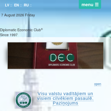
LV
::
EN
::
RU
::
7 August 2026 Friday
®
Diplomatic Economic Club
Since 1997
open
Visu valstu vadītājiem un
visiem cilvēkiem pasaulē.
Paziņojums