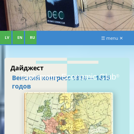
LV
EN
RU
☰ menu ✕
Дайджест
Diplomatic Economic Club
®
Венский конгресс 1814 — 1815
годов