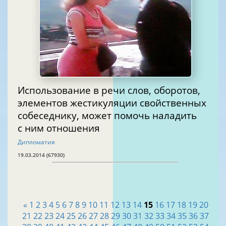
Использование в речи слов, оборотов,
элементов жестикуляции свойственных
собеседнику, может помочь наладить
с ним отношения
Дипломатия
19.03.2014 (67930)
«
1
2
3
4
5
6
7
8
9
10
11
12
13
14
15
16
17
18
19
20
21
22
23
24
25
26
27
28
29
30
31
32
33
34
35
36
37