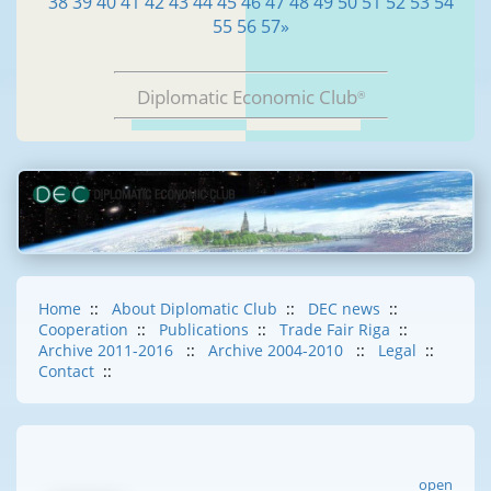
38
39
40
41
42
43
44
45
46
47
48
49
50
51
52
53
54
55
56
57
»
Diplomatic Economic Club
®
Home
::
About Diplomatic Club
::
DEC news
::
Cooperation
::
Publications
::
Trade Fair Riga
::
Archive 2011-2016
::
Archive 2004-2010
::
Legal
::
Contact
::
open