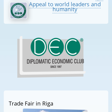
Appeal to world leaders and
humanity
Trade Fair in Riga