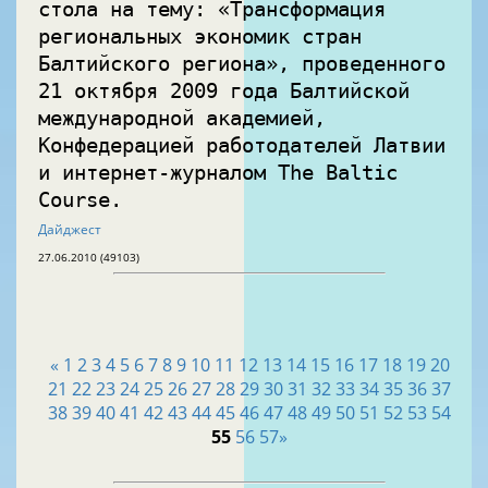
стола на тему: «Трансформация
региональных экономик стран
Балтийского региона», проведенного
21 октября 2009 года Балтийской
международной академией,
Конфедерацией работодателей Латвии
и интернет-журналом The Baltic
Course.
Дайджест
27.06.2010 (49103)
«
1
2
3
4
5
6
7
8
9
10
11
12
13
14
15
16
17
18
19
20
21
22
23
24
25
26
27
28
29
30
31
32
33
34
35
36
37
38
39
40
41
42
43
44
45
46
47
48
49
50
51
52
53
54
55
56
57
»