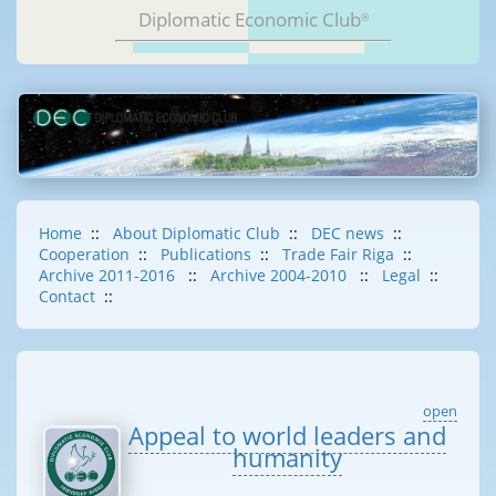
Diplomatic Economic Club
®
Home
::
About Diplomatic Club
::
DEC news
::
Cooperation
::
Publications
::
Trade Fair Riga
::
Archive 2011-2016
::
Archive 2004-2010
::
Legal
::
Contact
::
open
Appeal to world leaders and
humanity