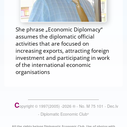
She phrase „Economic Diplomacy“
assumes the diplomatic official
activities that are focused on
increasing exports, attracting foreign
investment and participating in work
of the international economic
organisations
C
opyright © 1997(2005) -
2026
®
- No. M 75 101 - Dec.lv
- Diplomatic Economic Club
®
All the rights belong Diplomatic Economic Club. Use of photos with