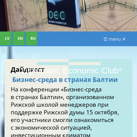
LV
EN
RU
☰ menu ✕
Дайджест
Diplomatic Economic Club
®
Бизнес-среда в странах Балтии
На конференции «Бизнес-среда
в странах Балтии», организованном
Рижской школой менеджеров при
поддержке Рижской думы 15 октября,
его участники смогли ознакомиться
с экономической ситуацией,
инвестиционным климатом