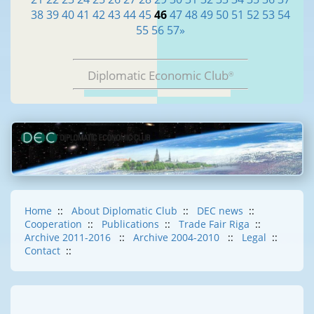
38
39
40
41
42
43
44
45
46
47
48
49
50
51
52
53
54
55
56
57
»
Diplomatic Economic Club
®
Home
::
About Diplomatic Club
::
DEC news
::
Cooperation
::
Publications
::
Trade Fair Riga
::
Archive 2011-2016
::
Archive 2004-2010
::
Legal
::
Contact
::