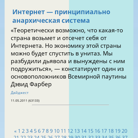
Интернет — принципиально
анархическая система
«Теоретически возможно, что какая-то
страна возьмет и отсечет себя от
Интернета. Но экономику этой страны
можно будет спустить в унитаз. Мы
разбудили дьявола и вынуждены с ним
подружиться», — констатирует один из
основоположников Всемирной паутины
Дэвид Фарбер
Дайджест
11.05.2011 (63133)
«
1
2
3
4
5
6
7
8
9
10
11
12
13
14
15
16
17
18
19
20
21
22
23
24
25
26
27
28
29
30
31
32
33
34
35
36
37