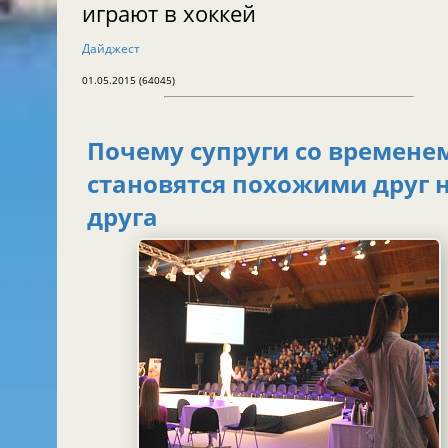
играют в хоккей
Дайджест
01.05.2015 (64045)
Почему супруги со времене
становятся похожими друг 
друга