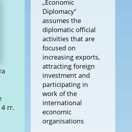
„Economic
Diplomacy“
assumes the
diplomatic official
activities that are
focused on
increasing exports,
attracting foreign
та
investment and
participating in
work of the
е
international
4 гг.
economic
organisations