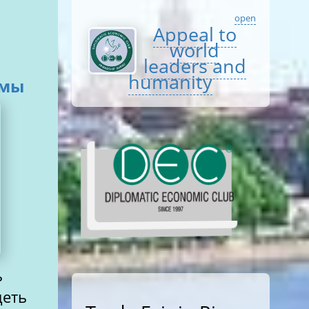
open
Appeal to
world
leaders and
humanity
емы