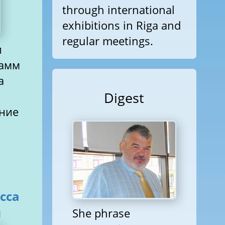
through international
exhibitions in Riga and
regular meetings.
и
рамм
а
Digest
ение
сса
и
She phrase