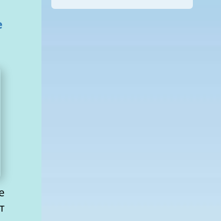
е
е
т