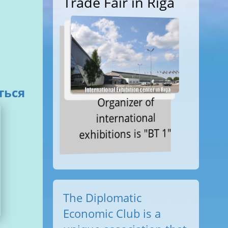
Trade Fair in Riga
покоиться
Organizer of
international
exhibitions is "BT 1"
The Diplomatic
Economic Club is a