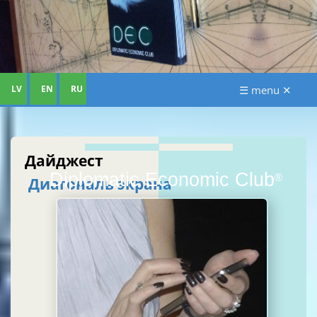
LV
EN
RU
☰ menu ✕
Дайджест
Diplomatic Economic Club
®
Диагональ экрана