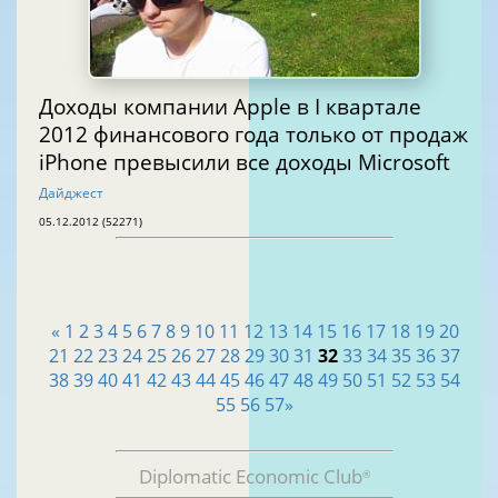
Доходы компании Apple в I квартале
2012 финансового года только от продаж
iPhone превысили все доходы Microsoft
Дайджест
05.12.2012 (52271)
«
1
2
3
4
5
6
7
8
9
10
11
12
13
14
15
16
17
18
19
20
21
22
23
24
25
26
27
28
29
30
31
32
33
34
35
36
37
38
39
40
41
42
43
44
45
46
47
48
49
50
51
52
53
54
55
56
57
»
Diplomatic Economic Club
®