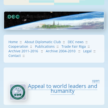
Home
::
About Diplomatic Club
::
DEC news
::
Cooperation
::
Publications
::
Trade Fair Riga
::
Archive 2011-2016
::
Archive 2004-2010
::
Legal
::
Contact
::
open
Appeal to world leaders and
humanity