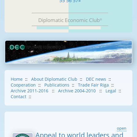
55
56
57
»
Diplomatic Economic Club
®
Home
::
About Diplomatic Club
::
DEC news
::
Cooperation
::
Publications
::
Trade Fair Riga
::
Archive 2011-2016
::
Archive 2004-2010
::
Legal
::
Contact
::
open
Appeal to world leaders and