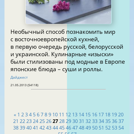
Необычный способ познакомить мир
с восточноевропейской кухней,
в первую очередь русской, белорусской
и украинской. Кулинарные «изыски»
были стилизованы под модные в Европе
японские блюда – суши и роллы.
Дайджест
21.05.2013 (54118)
«
1
2
3
4
5
6
7
8
9
10
11
12
13
14
15
16
17
18
19
20
21
22
23
24
25
26
27
28
29
30
31
32
33
34
35
36
37
38
39
40
41
42
43
44
45
46
47
48
49
50
51
52
53
54