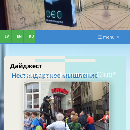
LV
EN
RU
☰ menu ✕
Дайджест
Diplomatic Economic Club
®
Нестандартное мышление