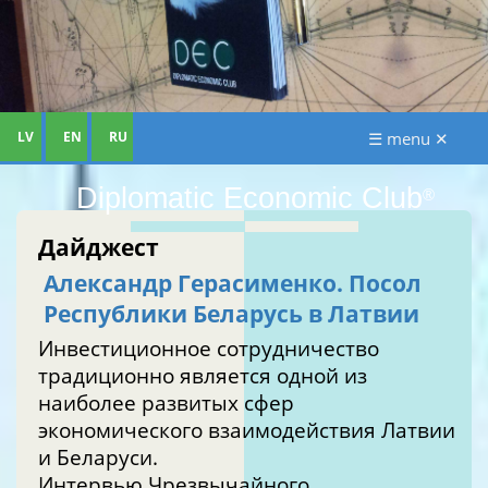
LV
EN
RU
☰ menu ✕
Diplomatic Economic Club
®
Дайджест
Александр Герасименко. Посол
Республики Беларусь в Латвии
Инвестиционное сотрудничество
традиционно является одной из
наиболее развитых сфер
экономического взаимодействия Латвии
и Беларуси.
Интервью Чрезвычайного