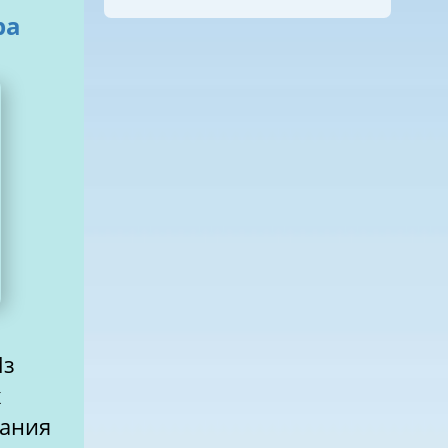
ра
Из
х
тания