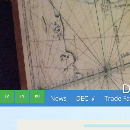
D
LV
EN
RU
News
DEC
⇓
Trade Fa