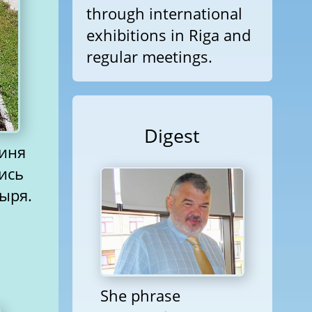
through international
exhibitions in Riga and
regular meetings.
Digest
хиня
ись
тыря.
She phrase