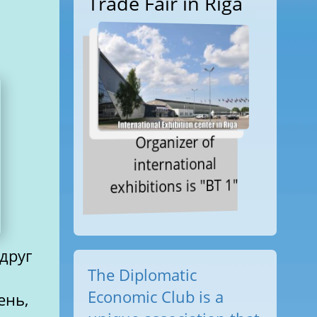
Trade Fair in Riga
Organizer of
international
exhibitions is "BT 1"
друг
The Diplomatic
Economic Club is a
ень,