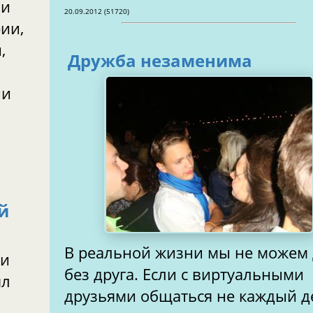
ли
20.09.2012 (51720)
ии,
,
Дружба незаменима
ии
й
В реальной жизни мы не можем 
ки
без друга. Если с виртуальными
ял
друзьями общаться не каждый д