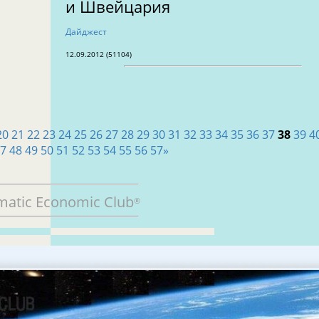
и Швейцария
Дайджест
12.09.2012 (51104)
20
21
22
23
24
25
26
27
28
29
30
31
32
33
34
35
36
37
38
39
4
47
48
49
50
51
52
53
54
55
56
57
»
matic Economic Club
®