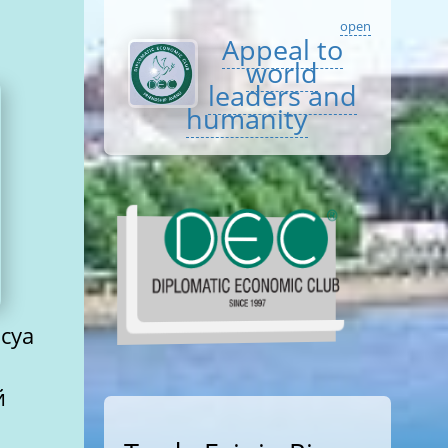
open
Appeal to
world
leaders and
humanity
суа
й