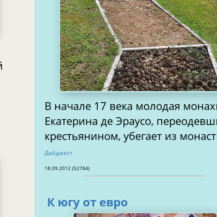
й
В начале 17 века молодая мона
Екатерина де Эраусо, переодевш
крестьянином, убегает из монас
Дайджест
18.09.2012 (52784)
К югу от евро