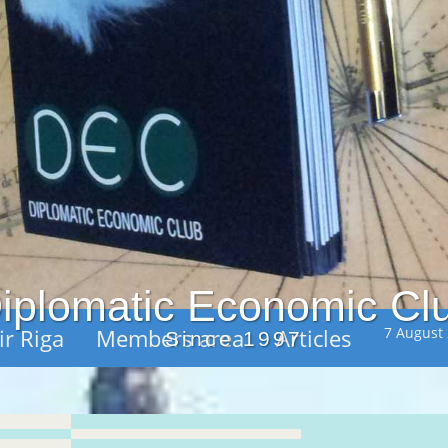
iplomatic Economic Cl
ir Riga
Members area
Articles
7 August 
Since 1997