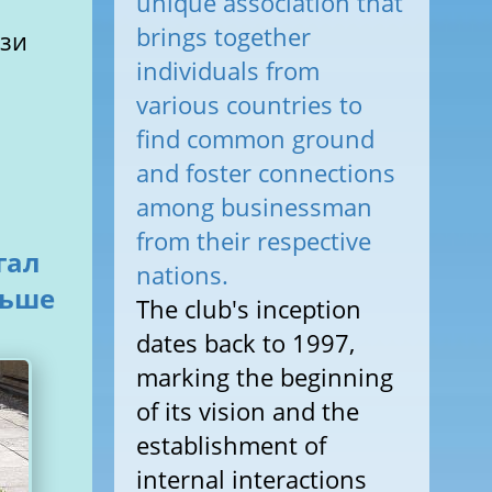
unique association that
brings together
язи
individuals from
various countries to
find common ground
and foster connections
among businessman
from their respective
гал
nations.
льше
The club's inception
dates back to 1997,
marking the beginning
of its vision and the
establishment of
internal interactions