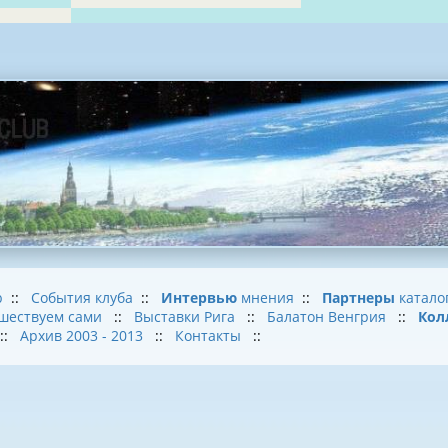
b
::
События клуба
::
Интервью
мнения
::
Партнеры
катало
шествуем сами
::
Выставки Рига
::
Балатон Венгрия
::
Кол
::
Архив 2003 - 2013
::
Контакты
::