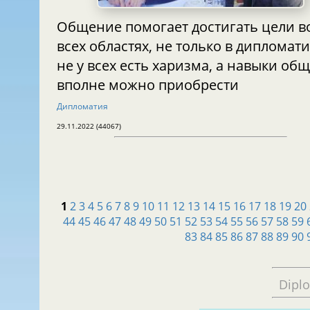
Общение помогает достигать цели во
всех областях, не только в дипломати
не у всех есть харизма, а навыки общения
вполне можно приобрести
Дипломатия
29.11.2022 (44067)
1
2
3
4
5
6
7
8
9
10
11
12
13
14
15
16
17
18
19
20
44
45
46
47
48
49
50
51
52
53
54
55
56
57
58
59
83
84
85
86
87
88
89
90
Dipl