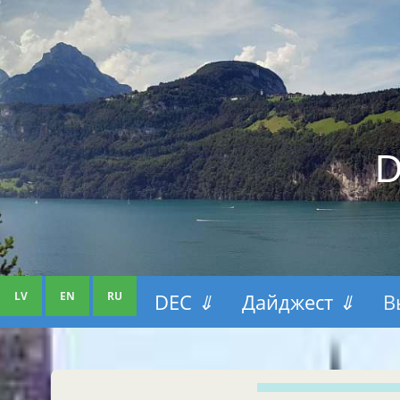
D
LV
EN
RU
DEC
⇓
Дайджест
⇓
В