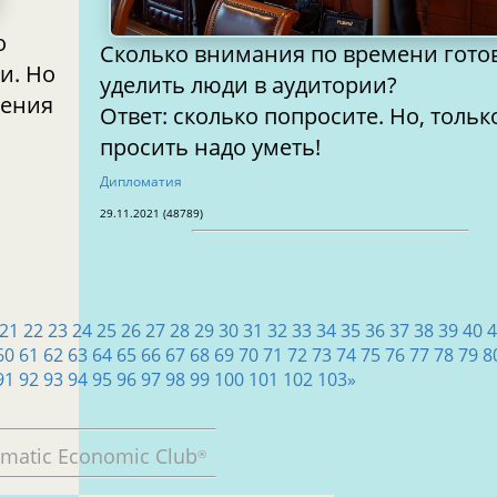
Сколько внимания по времени готовы
и. Но
уделить люди в аудитории?
Ответ: сколько попросите. Но, тольк
просить надо уметь!
Дипломатия
29.11.2021 (48789)
21
22
23
24
25
26
27
28
29
30
31
32
33
34
35
36
37
38
39
40
4
60
61
62
63
64
65
66
67
68
69
70
71
72
73
74
75
76
77
78
79
8
91
92
93
94
95
96
97
98
99
100
101
102
103
»
omatic Economic Club
®