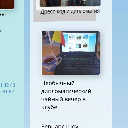
Дресс-код и дипломатия
о
Необычный
1
42
43
дипломатический
0
81
82
чайный вечер в
Клубе
Бернард Шоу -