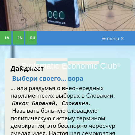
LV
EN
RU
☰ menu ✕
Diplomatic Economic Club
®
Дайджест
Выбери своего… вора
… или раздумья о внеочередных
парламентских выборах в Словакии.
Павол Баранай, Словакия.
Называть больную словацкую
политическую систему термином
демократия, это бесспорно чересчур
смелая идея. Настоящая демократия