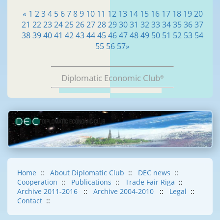
«
1
2
3
4
5
6
7
8
9
10
11
12
13
14
15
16
17
18
19
20
21
22
23
24
25
26
27
28
29
30
31
32
33
34
35
36
37
38
39
40
41
42
43
44
45
46
47
48
49
50
51
52
53
54
55
56
57
»
Diplomatic Economic Club
®
Home
::
About Diplomatic Club
::
DEC news
::
Cooperation
::
Publications
::
Trade Fair Riga
::
Archive 2011-2016
::
Archive 2004-2010
::
Legal
::
Contact
::