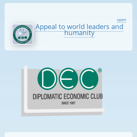
open
Appeal to world leaders and
humanity